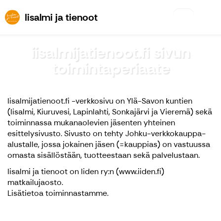
Iisalmi ja tienoot
Iisalmi ja tienoot
iisalmijatienoot.fi sivun
toimintaperiaate
Iisalmijatienoot.fi -verkkosivu on Ylä-Savon kuntien
(Iisalmi, Kiuruvesi, Lapinlahti, Sonkajärvi ja Vieremä) sekä
toiminnassa mukanaolevien jäsenten yhteinen
esittelysivusto. Sivusto on tehty Johku-verkkokauppa-
alustalle, jossa jokainen jäsen (=kauppias) on vastuussa
omasta sisällöstään, tuotteestaan sekä palvelustaan.
Iisalmi ja tienoot on Iiden ry:n (www.iiden.fi)
matkailujaosto.
Lisätietoa toiminnastamme.