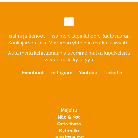
Iisalmi ja tienoot – Iisalmen, Lapinlahden, Rautavaaran,
Sonkajärven sekä Vieremän yhteinen matkailusivusto.
Auta meitä kehittämään alueemme matkailupalveluita
vastaamalla kyselyyn
.
Facebook
Instagram
Youtube
LinkedIn
Majoitu
Näe & Koe
Osta tästä
Ryhmille
Suosittua nyt