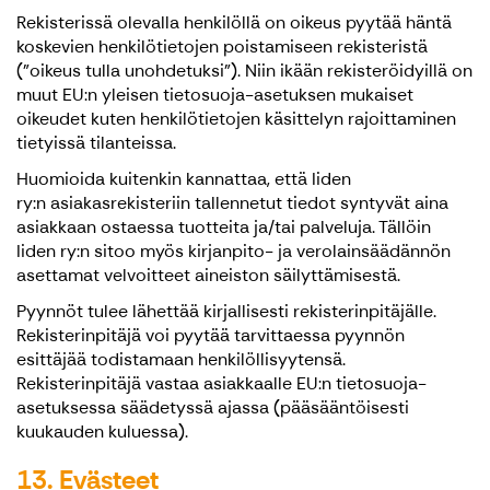
Rekisterissä olevalla henkilöllä on oikeus pyytää häntä
koskevien henkilötietojen poistamiseen rekisteristä
("oikeus tulla unohdetuksi"). Niin ikään rekisteröidyillä on
muut EU:n yleisen tietosuoja-asetuksen mukaiset
oikeudet kuten henkilötietojen käsittelyn rajoittaminen
tietyissä tilanteissa.
Huomioida kuitenkin kannattaa, että Iiden
ry:n asiakasrekisteriin tallennetut tiedot syntyvät aina
asiakkaan ostaessa tuotteita ja/tai palveluja. Tällöin
Iiden ry:n sitoo myös kirjanpito- ja verolainsäädännön
asettamat velvoitteet aineiston säilyttämisestä.
Pyynnöt tulee lähettää kirjallisesti rekisterinpitäjälle.
Rekisterinpitäjä voi pyytää tarvittaessa pyynnön
esittäjää todistamaan henkilöllisyytensä.
Rekisterinpitäjä vastaa asiakkaalle EU:n tietosuoja-
asetuksessa säädetyssä ajassa (pääsääntöisesti
kuukauden kuluessa).
13. Evästeet