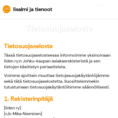
Iisalmi ja tienoot
Iisalmi ja tienoot
Tietosuojaseloste
Tietosuojaseloste
Tässä tietosuojaselosteessa informoimme yksinomaan
Iiden ry:n Johku-kaupan asiakasrekisteristä ja sen
tietojen käsittelyn periaatteista.
Voimme ajoittain muuttaa tietojasuojakäytäntöjämme
sekä tätä tietosuojaselostetta. Suosittelemmekin
tutustumaan tietosuojakäytäntöihimme säännöllisesti.
1. Rekisterinpitäjä
[Iiden ry]
[c/o Mika Nieminen]