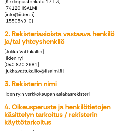
[Kirkkopuistonkatu 17 L 3]
[74120 IISALMI]
[info@iiden.fi]
[1550549-0]
2. Rekisteriasioista vastaava henkilö
ja/tai yhteyshenkilö
[Jukka Vattukallio]
[Iiden ry]
[040 830 2681]
[jukka.vattukallio@iisalmi.fi]
3. Rekisterin nimi
Iiden ry:n verkkokaupan asiakasrekisteri
4. Oikeusperuste ja henkilötietojen
käsittelyn tarkoitus / rekisterin
käyttötarkoitus