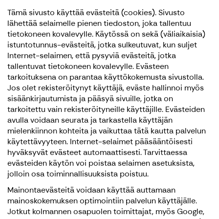
Tämä sivusto käyttää evästeitä (cookies). Sivusto
lähettää selaimelle pienen tiedoston, joka tallentuu
tietokoneen kovalevylle. Käytössä on sekä (väliaikaisia)
istuntotunnus-evästeitä, jotka sulkeutuvat, kun suljet
Internet-selaimen, että pysyviä evästeitä, jotka
tallentuvat tietokoneen kovalevylle. Evästeen
tarkoituksena on parantaa käyttökokemusta sivustolla.
Jos olet rekisteröitynyt käyttäjä, eväste hallinnoi myös
sisäänkirjautumista ja pääsyä sivuille, jotka on
tarkoitettu vain rekisteröityneille käyttäjille. Evästeiden
avulla voidaan seurata ja tarkastella käyttäjän
mielenkiinnon kohteita ja vaikuttaa tätä kautta palvelun
käytettävyyteen. Internet-selaimet pääsääntöisesti
hyväksyvät evästeet automaattisesti. Tarvittaessa
evästeiden käytön voi poistaa selaimen asetuksista,
jolloin osa toiminnallisuuksista poistuu.
Mainontaevästeitä voidaan käyttää auttamaan
mainoskokemuksen optimointiin palvelun käyttäjälle.
Jotkut kolmannen osapuolen toimittajat, myös Google,