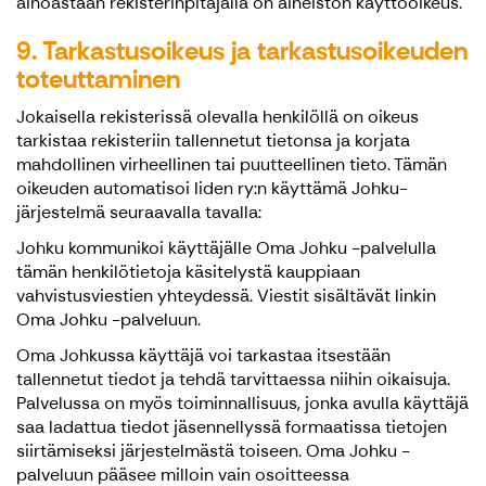
ainoastaan rekisterinpitäjällä on aineiston käyttöoikeus.
9. Tarkastusoikeus ja tarkastusoikeuden
toteuttaminen
Jokaisella rekisterissä olevalla henkilöllä on oikeus
tarkistaa rekisteriin tallennetut tietonsa ja korjata
mahdollinen virheellinen tai puutteellinen tieto. Tämän
oikeuden automatisoi Iiden ry:n käyttämä Johku-
järjestelmä seuraavalla tavalla:
Johku kommunikoi käyttäjälle Oma Johku -palvelulla
tämän henkilötietoja käsitelystä kauppiaan
vahvistusviestien yhteydessä. Viestit sisältävät linkin
Oma Johku -palveluun.
Oma Johkussa käyttäjä voi tarkastaa itsestään
tallennetut tiedot ja tehdä tarvittaessa niihin oikaisuja.
Palvelussa on myös toiminnallisuus, jonka avulla käyttäjä
saa ladattua tiedot jäsennellyssä formaatissa tietojen
siirtämiseksi järjestelmästä toiseen. Oma Johku -
palveluun pääsee milloin vain osoitteessa