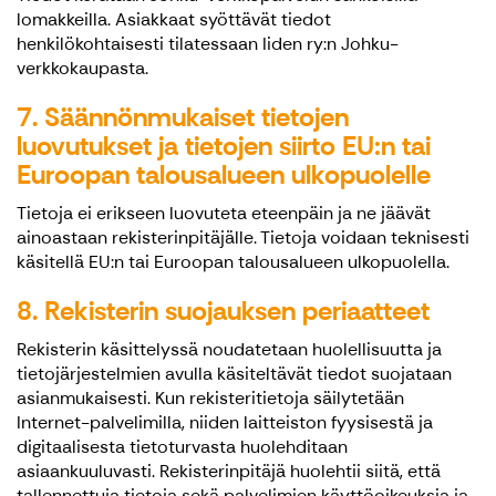
lomakkeilla. Asiakkaat syöttävät tiedot
henkilökohtaisesti tilatessaan Iiden ry:n Johku-
verkkokaupasta.
7. Säännönmukaiset tietojen
luovutukset ja tietojen siirto EU:n tai
Euroopan talousalueen ulkopuolelle
Tietoja ei erikseen luovuteta eteenpäin ja ne jäävät
ainoastaan rekisterinpitäjälle. Tietoja voidaan teknisesti
käsitellä EU:n tai Euroopan talousalueen ulkopuolella.
8. Rekisterin suojauksen periaatteet
Rekisterin käsittelyssä noudatetaan huolellisuutta ja
tietojärjestelmien avulla käsiteltävät tiedot suojataan
asianmukaisesti. Kun rekisteritietoja säilytetään
Internet-palvelimilla, niiden laitteiston fyysisestä ja
digitaalisesta tietoturvasta huolehditaan
asiaankuuluvasti. Rekisterinpitäjä huolehtii siitä, että
tallennettuja tietoja sekä palvelimien käyttöoikeuksia ja