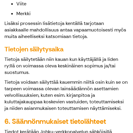
Viite
Merkki
Lisäksi prosessin lisätietoja kentällä tarjotaan
asiakkaalle mahdollisuus antaa vapaamuotoisesti myös
muita aiheelliseksi katsomiaan tietoja.
Tietojen säilytysaika
Tietoja säilytetään niin kauan kun käyttäjällä ja Iiden
ry:llä on voimassa oleva keskinäinen sopimus ja/tai
suostumus.
Tietoja voidaan säilyttää kauemmin niiltä osin kuin se on
tarpeen voimassa olevan lainsäädännön asettamien
velvollisuuksien, kuten esim. kirjanpitoa ja
kuluttajakauppaa koskevien vastuiden, toteuttamiseksi
ja niiden asianmukaisen toteuttamisen näyttämiseksi.
6. Säännönmukaiset tietolähteet
Tiedot kerätään Johku-verkkopalvelun sähköisillä