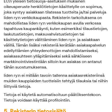
EU:n yleisen tietosuoja-asetuksen mukainen
oikeusperuste henkilötietojen käsittelylle on sopimus,
joka syntyy asiakkaan tilatessa tuotteita ja/tai palveluja
Iiden ry:n verkkokaupasta. Rekisterin tarkoituksena on
mahdollistaa Iiden ry:n verkkokaupan avulla verkossa
tapahtuva kaupankäynti, kuten esimerkiksi tilaustietojen,
laskutustietojen, maksuvahvistustietojen tai
käsittelytietojen välittäminen Iiden ry:n ja asiakkaan
välillä. Tämän lisäksi rekisteriä kerätään asiakaspalvelun
edellyttämien yhteydenottojen mahdollistamiseksi,
asiakassuhteen ylläpitämiseksi sekä sähköiseen
markkinointiviestintään silloin kun asiakas on antanut
tähän suostumuksensa.
Iiden ry:n ei millään tavoin tallenna asiakasrekisteriinsä
muiden kauppiaiden tuotteisiin tehtyjä tilauksia tai niihin
liittyviä tietoja.
Tietoja ei käytetä automatisoituun päätöksentekoon.
Tietoja voidaan käyttää profilointiin.
5. Rekisterin tietosisältö