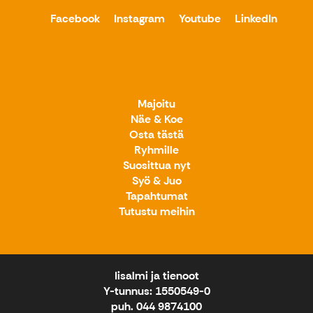
Facebook
Instagram
Youtube
LinkedIn
Majoitu
Näe & Koe
Osta tästä
Ryhmille
Suosittua nyt
Syö & Juo
Tapahtumat
Tutustu meihin
Iisalmi ja tienoot
Y-tunnus: 1550549-0
puh. 044 9874100