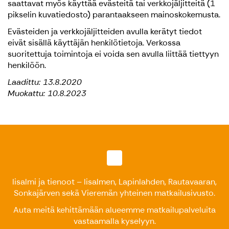
saattavat myös käyttää evästeitä tai verkkojäljitteitä (1
pikselin kuvatiedosto) parantaakseen mainoskokemusta.
Evästeiden ja verkkojäljitteiden avulla kerätyt tiedot
eivät sisällä käyttäjän henkilötietoja. Verkossa
suoritettuja toimintoja ei voida sen avulla liittää tiettyyn
henkilöön.
Laadittu: 13.8.2020
Muokattu: 10.8.2023
Iisalmi ja tienoot – Iisalmen, Lapinlahden, Rautavaaran,
Sonkajärven sekä Vieremän yhteinen matkailusivusto.
Auta meitä kehittämään alueemme matkailupalveluita
vastaamalla kyselyyn
.