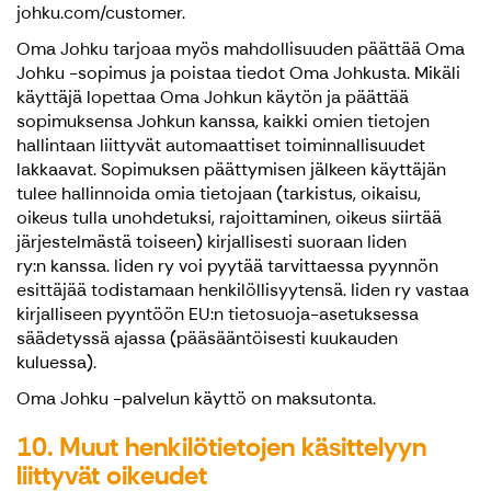
johku.com/customer.
Oma Johku tarjoaa myös mahdollisuuden päättää Oma
Johku -sopimus ja poistaa tiedot Oma Johkusta. Mikäli
käyttäjä lopettaa Oma Johkun käytön ja päättää
sopimuksensa Johkun kanssa, kaikki omien tietojen
hallintaan liittyvät automaattiset toiminnallisuudet
lakkaavat. Sopimuksen päättymisen jälkeen käyttäjän
tulee hallinnoida omia tietojaan (tarkistus, oikaisu,
oikeus tulla unohdetuksi, rajoittaminen, oikeus siirtää
järjestelmästä toiseen) kirjallisesti suoraan Iiden
ry:n kanssa. Iiden ry voi pyytää tarvittaessa pyynnön
esittäjää todistamaan henkilöllisyytensä. Iiden ry vastaa
kirjalliseen pyyntöön EU:n tietosuoja-asetuksessa
säädetyssä ajassa (pääsääntöisesti kuukauden
kuluessa).
Oma Johku -palvelun käyttö on maksutonta.
10. Muut henkilötietojen käsittelyyn
liittyvät oikeudet