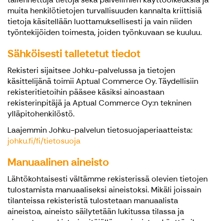
muita henkilötietojen turvallisuuden kannalta kriittisiä
tietoja käsitellään luottamuksellisesti ja vain niiden
työntekijöiden toimesta, joiden työnkuvaan se kuuluu.
Sähköisesti talletetut tiedot
Rekisteri sijaitsee Johku-palvelussa ja tietojen
käsittelijänä toimii Aptual Commerce Oy. Täydellisiin
rekisteritietoihin pääsee käsiksi ainoastaan
rekisterinpitäjä ja Aptual Commerce Oy:n tekninen
ylläpitohenkilöstö.
Laajemmin Johku-palvelun tietosuojaperiaatteista:
johku.fi/fi/tietosuoja
Manuaalinen aineisto
Lähtökohtaisesti vältämme rekisterissä olevien tietojen
tulostamista manuaaliseksi aineistoksi. Mikäli joissain
tilanteissa rekisteristä tulostetaan manuaalista
aineistoa, aineisto säilytetään lukitussa tilassa ja