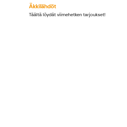
Äkkilähdöt
Täältä löydät viimehetken tarjoukset!