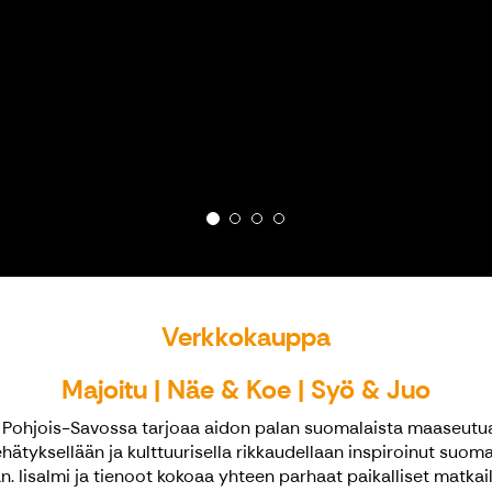
Verkkokauppa
Majoitu
|
Näe & Koe
|
Syö & Juo
 Pohjois-Savossa tarjoaa aidon palan suomalaista maaseutu
hätyksellään ja kulttuurisella rikkaudellaan inspiroinut suomalai
kään. Iisalmi ja tienoot kokoaa yhteen parhaat paikalliset matkai