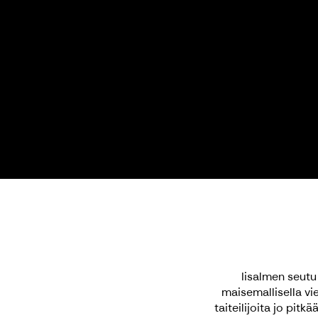
Iisalmen seutu
maisemallisella vie
taiteilijoita jo pit