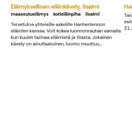
Elämyksellinen eläinkävely, Iisalmi
Hal
maaseutuelämys
kotieläinpiha
iisalmi
Tai
esi
Tervetuloa yhteisille askelille Hanhenlennon
31.
eläinten kanssa. Voit kokea luonnonrauhan samalla
kun kuulet tarinaa eläimistä ja tilasta. Jokainen
kävely on ainutlaatuinen, luonto muuttuu...