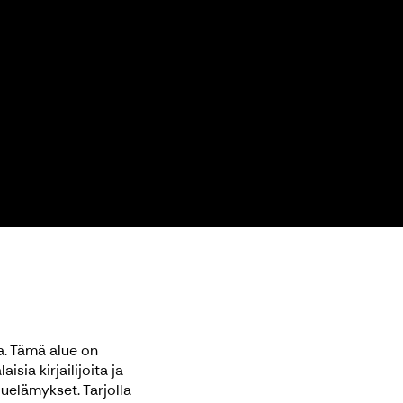
a. Tämä alue on
sia kirjailijoita ja
luelämykset. Tarjolla