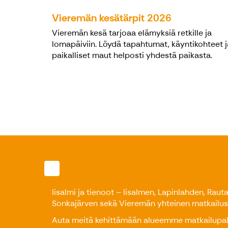
Vieremän kesätärpit 2026
Vieremän kesä tarjoaa elämyksiä retkille ja
lomapäiviin. Löydä tapahtumat, käyntikohteet j
paikalliset maut helposti yhdestä paikasta.
Iisalmi ja tienoot – Iisalmen, Lapinlahden, Raut
Sonkajärven sekä Vieremän yhteinen matkailus
Auta meitä kehittämään alueemme matkailupal