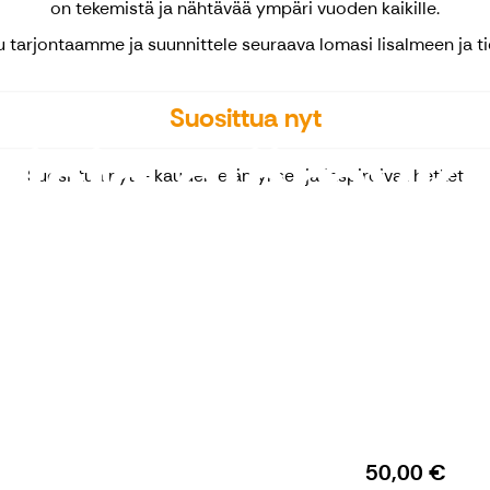
on tekemistä ja nähtävää ympäri vuoden kaikille.
u tarjontaamme ja suunnittele seuraava lomasi Iisalmeen ja tie
Suosittua nyt
sia elämyks
Suosittua nyt – kauden elämykset ja inspiroivat hetket
50,00 €