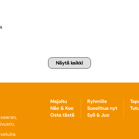
a
Näytä kaikki
Majoitu
Ryhmille
Tap
Näe & Koe
Suosittua nyt
Tut
Osta tästä
Syö & Juo
avaaran,
ivusto.
veluita