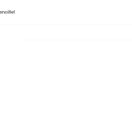
noille!
iä