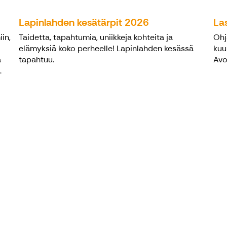
Lapinlahden kesätärpit 2026
La
in,
Taidetta, tapahtumia, uniikkeja kohteita ja
Ohj
elämyksiä koko perheelle! Lapinlahden kesässä
kuu
ä
tapahtuu.
Avo
.