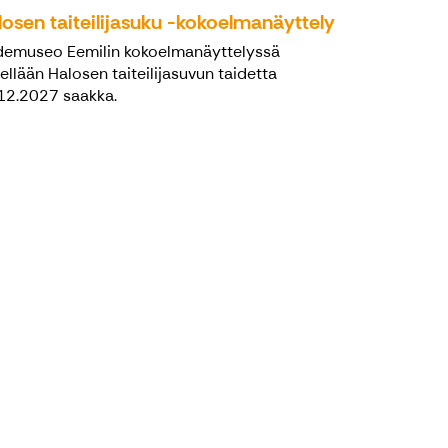
osen taiteilijasuku -kokoelmanäyttely
demuseo Eemilin kokoelmanäyttelyssä
tellään Halosen taiteilijasuvun taidetta
12.2027 saakka.