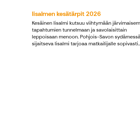
Iisalmen kesätärpit 2026
Kesäinen Iisalmi kutsuu viihtymään järvimaisemi
tapahtumien tunnelmaan ja savolaisittain
leppoisaan menoon. Pohjois-Savon sydämess
sijaitseva Iisalmi tarjoaa matkailijalle sopivasti..