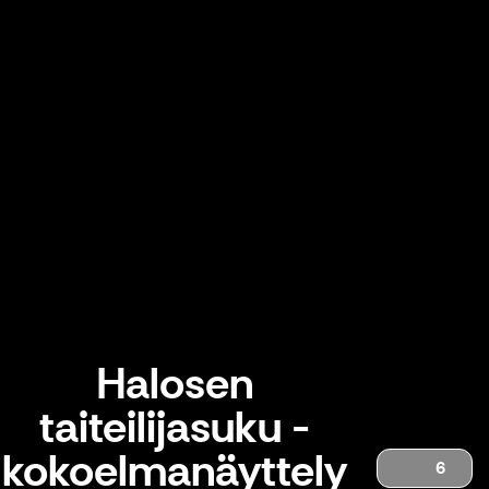
Halosen
taiteilijasuku -
kokoelmanäyttely
6
Halosen taiteilijasuku -kokoelmanäyttely