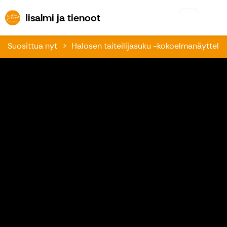
Iisalmi ja tienoot
Iisalmi ja tienoot
Suosittua nyt
Halosen taiteilijasuku -kokoelmanäyttely