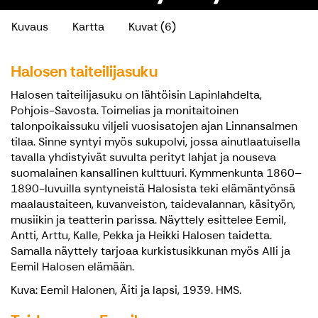
Kuvaus
Kartta
Kuvat (6)
Halosen taiteilijasuku
Halosen taiteilijasuku on lähtöisin Lapinlahdelta,
Pohjois-Savosta. Toimelias ja monitaitoinen
talonpoikaissuku viljeli vuosisatojen ajan Linnansalmen
tilaa. Sinne syntyi myös sukupolvi, jossa ainutlaatuisella
tavalla yhdistyivät suvulta perityt lahjat ja nouseva
suomalainen kansallinen kulttuuri. Kymmenkunta 1860–
1890-luvuilla syntyneistä Halosista teki elämäntyönsä
maalaustaiteen, kuvanveiston, taidevalannan, käsityön,
musiikin ja teatterin parissa. Näyttely esittelee Eemil,
Antti, Arttu, Kalle, Pekka ja Heikki Halosen taidetta.
Samalla näyttely tarjoaa kurkistusikkunan myös Alli ja
Eemil Halosen elämään.
Kuva: Eemil Halonen, Äiti ja lapsi, 1939. HMS.