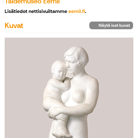
Taidemuseo Eemil
Lisätiedot nettisivuiltamme
eemil.fi
.
Kuvat
Näytä isot kuvat