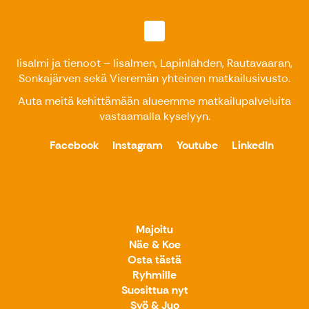
Iisalmi ja tienoot – Iisalmen, Lapinlahden, Rautavaaran,
Sonkajärven sekä Vieremän yhteinen matkailusivusto.
Auta meitä kehittämään alueemme matkailupalveluita
vastaamalla kyselyyn
.
Facebook
Instagram
Youtube
LinkedIn
Majoitu
Näe & Koe
Osta tästä
Ryhmille
Suosittua nyt
Syö & Juo