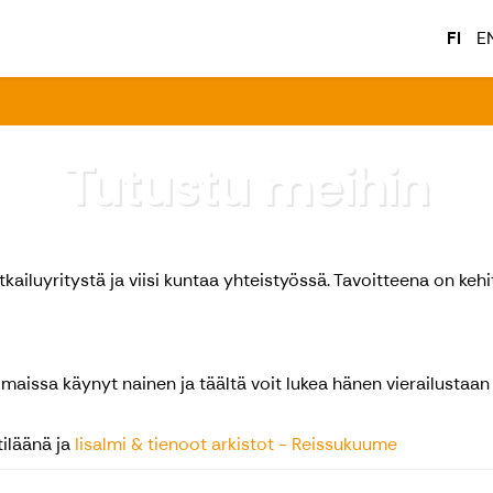
FI
E
Tutustu meihin
tkailuyritystä ja viisi kuntaa yhteistyössä. Tavoitteena on ke
aissa käynyt nainen ja täältä voit lukea hänen vierailustaa
tiläänä ja
Iisalmi & tienoot arkistot - Reissukuume