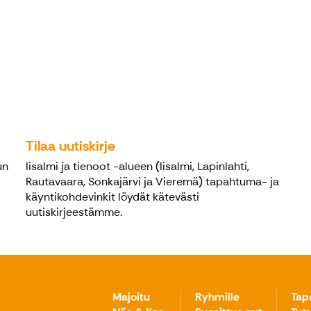
Tilaa uutiskirje
un
Iisalmi ja tienoot -alueen (Iisalmi, Lapinlahti,
Rautavaara, Sonkajärvi ja Vieremä) tapahtuma- ja
käyntikohdevinkit löydät kätevästi
uutiskirjeestämme.
Majoitu
Ryhmille
Tap