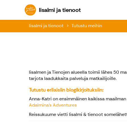
Iisalmi ja tienoot
Iisalmi ja tienoot
Iisalmi ja tienoot
Tutustu meihin
Iisalmen ja Tienojen alueella toimii lähes 50 ma
tarjota laadukkaita palveluja matkailijoille.
Tutustu erilaisiin blogikirjoituksiin:
Anna-Katri on ensimmäinen kaikissa maailman m
Adalmina's Adventures
Reissukuume vietti Iisalmi & tienoot somelähet