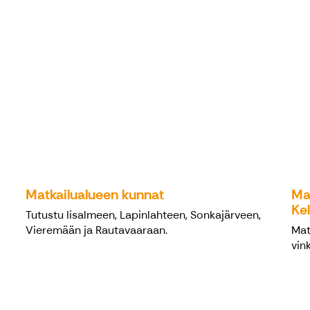
Matkailualueen kunnat
Ma
Kel
Tutustu Iisalmeen, Lapinlahteen, Sonkajärveen,
Vieremään ja Rautavaaraan.
Mat
vink