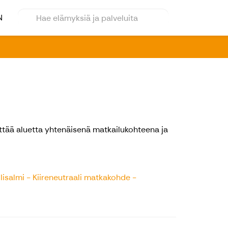
N
hittää aluetta yhtenäisenä matkailukohteena ja
n
Iisalmi - Kiireneutraali matkakohde -