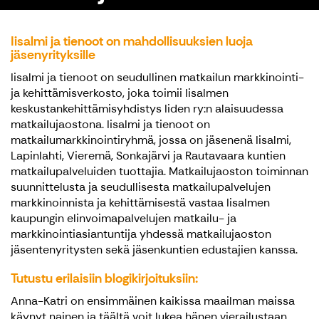
Iisalmi ja tienoot on mahdollisuuksien luoja
jäsenyrityksille
Iisalmi ja tienoot on seudullinen matkailun markkinointi-
ja kehittämisverkosto, joka toimii Iisalmen
keskustankehittämisyhdistys Iiden ry:n alaisuudessa
matkailujaostona. Iisalmi ja tienoot on
matkailumarkkinointiryhmä, jossa on jäsenenä Iisalmi,
Lapinlahti, Vieremä, Sonkajärvi ja Rautavaara kuntien
matkailupalveluiden tuottajia. Matkailujaoston toiminnan
suunnittelusta ja seudullisesta matkailupalvelujen
markkinoinnista ja kehittämisestä vastaa Iisalmen
kaupungin elinvoimapalvelujen matkailu- ja
markkinointiasiantuntija yhdessä matkailujaoston
jäsentenyritysten sekä jäsenkuntien edustajien kanssa.
Tutustu erilaisiin blogikirjoituksiin:
Anna-Katri on ensimmäinen kaikissa maailman maissa
käynyt nainen ja täältä voit lukea hänen vierailustaan