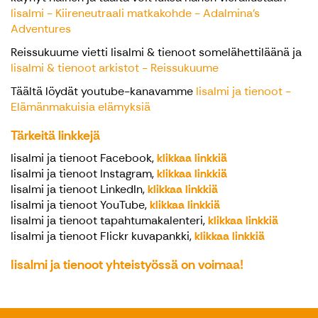
Iisalmi - Kiireneutraali matkakohde - Adalmina's
Adventures
Reissukuume vietti Iisalmi & tienoot somelähettiläänä ja
Iisalmi & tienoot arkistot - Reissukuume
Täältä löydät youtube-kanavamme
Iisalmi ja tienoot -
Elämänmakuisia elämyksiä
Tärkeitä linkkejä
Iisalmi ja tienoot Facebook,
klikkaa linkkiä
Iisalmi ja tienoot Instagram,
klikkaa linkkiä
Iisalmi ja tienoot LinkedIn,
klikkaa linkkiä
Iisalmi ja tienoot YouTube,
klikkaa linkkiä
Iisalmi ja tienoot tapahtumakalenteri,
klikkaa linkkiä
Iisalmi ja tienoot Flickr kuvapankki,
klikkaa linkkiä
Iisalmi ja tienoot yhteistyössä on voimaa!