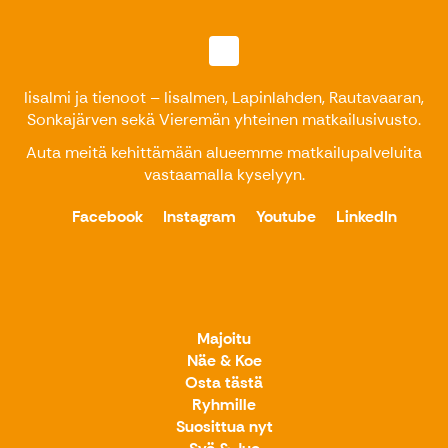
Iisalmi ja tienoot – Iisalmen, Lapinlahden, Rautavaaran,
Sonkajärven sekä Vieremän yhteinen matkailusivusto.
Auta meitä kehittämään alueemme matkailupalveluita
vastaamalla kyselyyn
.
Facebook
Instagram
Youtube
LinkedIn
Majoitu
Näe & Koe
Osta tästä
Ryhmille
Suosittua nyt