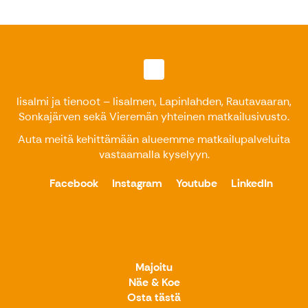
Iisalmi ja tienoot – Iisalmen, Lapinlahden, Rautavaaran,
Sonkajärven sekä Vieremän yhteinen matkailusivusto.
Auta meitä kehittämään alueemme matkailupalveluita
vastaamalla kyselyyn
.
Facebook
Instagram
Youtube
LinkedIn
Majoitu
Näe & Koe
Osta tästä