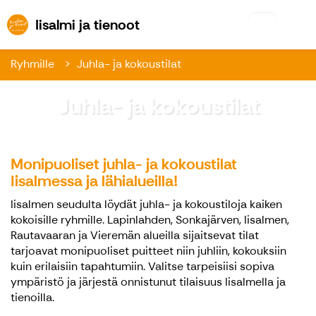
Iisalmi ja tienoot
Iisalmi ja tienoot
Ryhmille
Juhla- ja kokoustilat
Juhla- ja kokoustilat
Monipuoliset juhla- ja kokoustilat
Iisalmessa ja lähialueilla!
Iisalmen seudulta löydät juhla- ja kokoustiloja kaiken
kokoisille ryhmille. Lapinlahden, Sonkajärven, Iisalmen,
Rautavaaran ja Vieremän alueilla sijaitsevat tilat
tarjoavat monipuoliset puitteet niin juhliin, kokouksiin
kuin erilaisiin tapahtumiin. Valitse tarpeisiisi sopiva
ympäristö ja järjestä onnistunut tilaisuus Iisalmella ja
tienoilla.