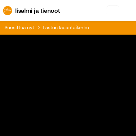
Iisalmi ja tienoot
Iisalmi ja tienoot
Suosittua nyt
Lastun lauantaikerho