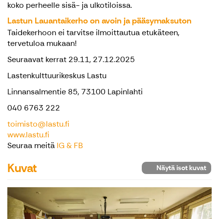
koko perheelle sisä- ja ulkotiloissa.
Lastun Lauantaikerho on avoin ja pääsymaksuton
Taidekerhoon ei tarvitse ilmoittautua etukäteen,
tervetuloa mukaan!
Seuraavat kerrat 29.11, 27.12.2025
Lastenkulttuurikeskus Lastu
Linnansalmentie 85, 73100 Lapinlahti
040 6763 222
toimisto@lastu.fi
www.lastu.fi
Seuraa meitä
IG & FB
Kuvat
Näytä isot kuvat