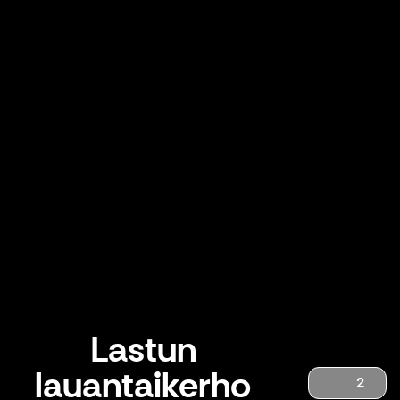
Lastun
lauantaikerho
2
Lastun lauantaikerho