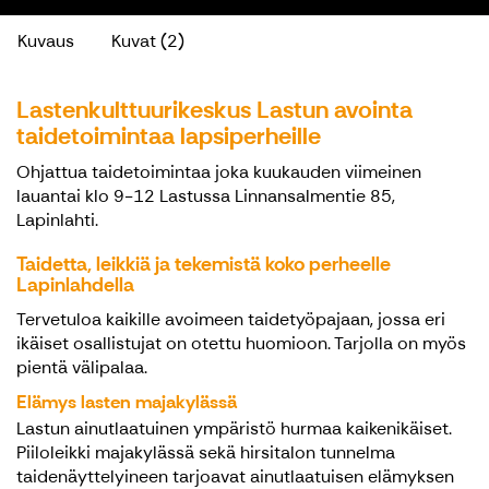
Kuvaus
Kuvat (2)
Lastenkulttuurikeskus Lastun avointa
taidetoimintaa lapsiperheille
Ohjattua taidetoimintaa joka kuukauden viimeinen
lauantai klo 9-12 Lastussa Linnansalmentie 85,
Lapinlahti.
Taidetta, leikkiä ja tekemistä koko perheelle
Lapinlahdella
Tervetuloa kaikille avoimeen taidetyöpajaan, jossa eri
ikäiset osallistujat on otettu huomioon. Tarjolla on myös
pientä välipalaa.
Elämys lasten majakylässä
Lastun ainutlaatuinen ympäristö hurmaa kaikenikäiset.
Piiloleikki majakylässä sekä hirsitalon tunnelma
taidenäyttelyineen tarjoavat ainutlaatuisen elämyksen