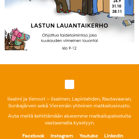
Iisalmi ja tienoot – Iisalmen, Lapinlahden, Rautavaaran,
Sonkajärven sekä Vieremän yhteinen matkailusivusto.
Auta meitä kehittämään alueemme matkailupalveluita
vastaamalla kyselyyn
.
Facebook
Instagram
Youtube
LinkedIn